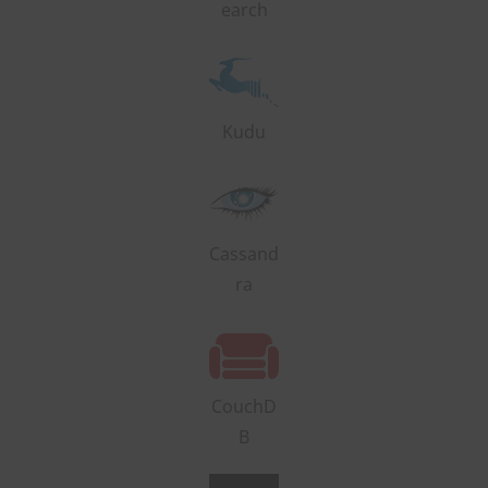
earch
Kudu
Cassand
ra
CouchD
B