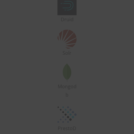
Druid
Solr
Mongod
b
PrestoD