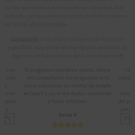
cursos que tienes a continuación por un precio muy
reducido, por lo que es una opción perfecta si quieres
ser lo más eficiente posible.
Contáctame
si has hecho cualquiera de los cursos
específicos para entrar en el programa acelerado de
Ingeniero de Datos con un descuento especial 😎
ta. Ahora
Tenía miedo de que las empresas
tan a mí
vieran mi falta de experiencia real y me
term
de botella
descartara a l segundo. En la
He
 solamente
entrevista me apoyé en los proyectos
por
del programa. Me ha dado la confianza
de v
para defenderme frente a ingenieros
es
con años de experiencia. Muchas
una
gracias
p