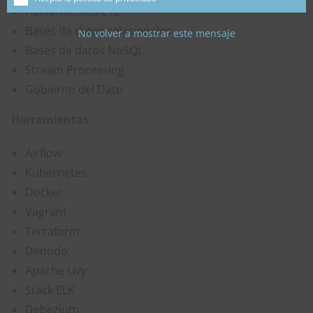
Herramientas ETL
Bases de datos relacionales
No volver a mostrar este mensaje
Bases de datos NoSQL
Stream Processing
Gobierno del Dato
Herramientas
Airflow
Kubernetes
Docker
Vagrant
Terraform
Denodo
Apache Livy
Stack ELK
Debezium