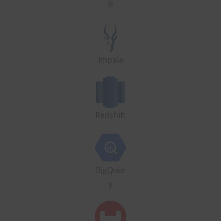
B
Impala
Redshift
BigQuer
y