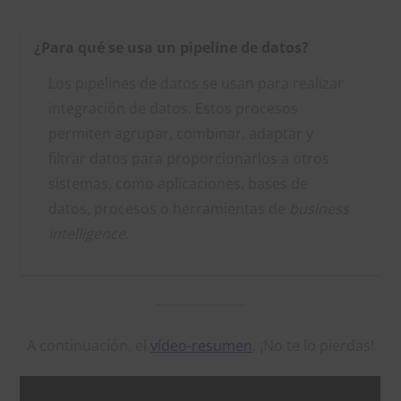
¿Para qué se usa un pipeline de datos?
Los pipelines de datos se usan para realizar
integración de datos. Estos procesos
permiten agrupar, combinar, adaptar y
filtrar datos para proporcionarlos a otros
sistemas, como aplicaciones, bases de
datos, procesos o herramientas de
business
intelligence
.
A continuación, el
vídeo-resumen
. ¡No te lo pierdas!