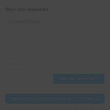
Deja una respuesta
Comentario
Introduce
tu
nombre
o
nombre
de
usuario
DESCUBRE SI LA INGENIERÍA DE DATOS ES PARA TI
para