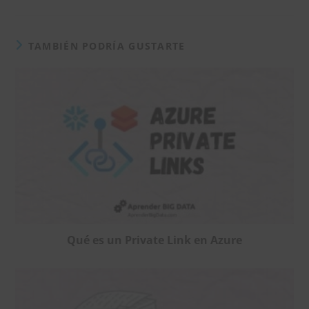
en
en
en
en
una
una
una
una
nueva
nueva
nueva
nueva
ventana
ventana
ventana
ventana
TAMBIÉN PODRÍA GUSTARTE
Qué es un Private Link en Azure