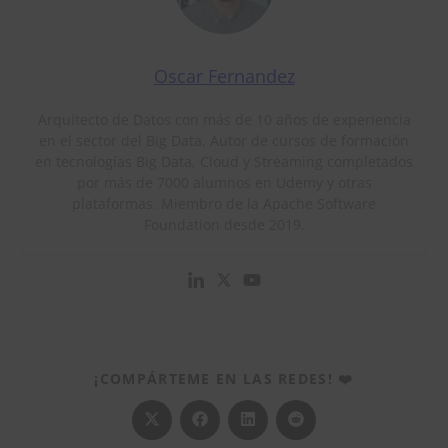
Oscar Fernandez
Arquitecto de Datos con más de 10 años de experiencia
en el sector del Big Data. Autor de cursos de formación
en tecnologías Big Data, Cloud y Streaming completados
por más de 7000 alumnos en Udemy y otras
plataformas. Miembro de la Apache Software
Foundation desde 2019.
COMPARTIR
¡COMPÁRTEME EN LAS REDES! ❤️
ESTE
CONTENIDO
Se
Se
Se
Se
abre
abre
abre
abre