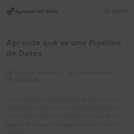
Ir
Menú
al
contenido
Aprende qué es una Pipeline
de Datos
Tiempo
Autor
6 minutos de lectura
Oscar Fernandez
de
de
Última
08/10/2025
lectura:
la
modificación
entrada:
de
la
Crear nuestras propias pipelines de datos es más
entrada:
sencillo que nunca. En esta entrada exploraremos
los conceptos básicos y aprenderemos qué es una
pipeline de datos y cómo implementarla. ¡No te lo
pierdas!