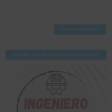
Introduce
tu
nombre
o
nombre
de
usuario
DESCUBRE SI LA INGENIERÍA DE DATOS ES PARA TI
para
comentar