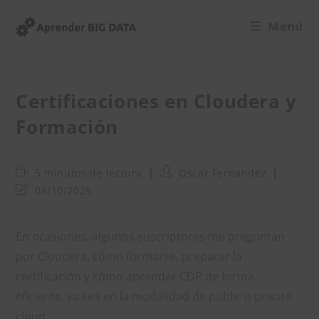
Ir
Menú
al
contenido
Certificaciones en Cloudera y
Formación
Tiempo
Autor
5 minutos de lectura
Oscar Fernandez
de
de
Última
08/10/2025
lectura:
la
modificación
entrada:
de
la
En ocasiones, algunos suscriptores me preguntan
entrada:
por Cloudera, cómo formarse, preparar la
certificación y cómo aprender CDP de forma
eficiente, ya sea en la modalidad de public o private
cloud.