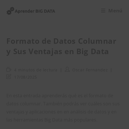
Ir
Menú
al
contenido
Formato de Datos Columnar
y Sus Ventajas en Big Data
Tiempo
Autor
4 minutos de lectura
Oscar Fernandez
de
de
Última
17/08/2025
lectura:
la
modificación
entrada:
de
la
En esta entrada aprenderás qué es el formato de
entrada:
datos columnar. También podrás ver cuáles son sus
ventajas y aplicaciones en en análisis de datos y en
las herramientas Big Data más populares.