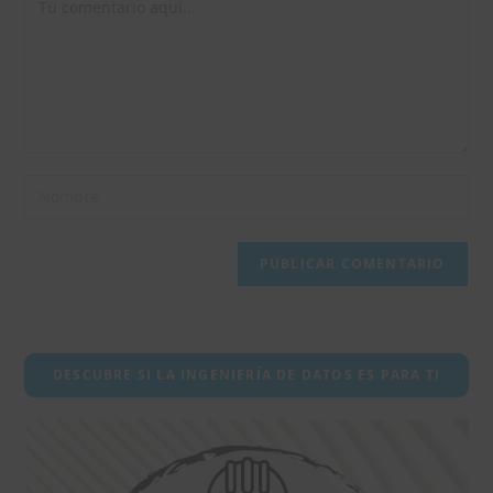
Comentario
Introduce
tu
nombre
o
nombre
de
usuario
DESCUBRE SI LA INGENIERÍA DE DATOS ES PARA TI
para
comentar