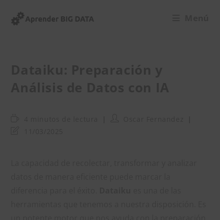
Ir
Menú
al
contenido
Dataiku: Preparación y
Análisis de Datos con IA
Tiempo
Autor
4 minutos de lectura
Oscar Fernandez
de
de
Última
11/03/2025
lectura:
la
modificación
entrada:
de
la
La capacidad de recolectar, transformar y analizar
entrada:
datos de manera eficiente puede marcar la
diferencia para el éxito.
Dataiku
es una de las
herramientas que tenemos a nuestra disposición. Es
un potente motor que nos ayuda con la preparación