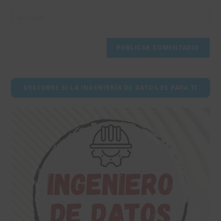
Introduce
tu
nombre
o
nombre
de
usuario
DESCUBRE SI LA INGENIERÍA DE DATOS ES PARA TI
para
comentar