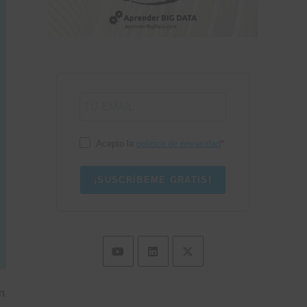
Acepto la
política de privacidad
¡SUSCRÍBEME GRATIS!
Se
Se
Se
n
abre
abre
abre