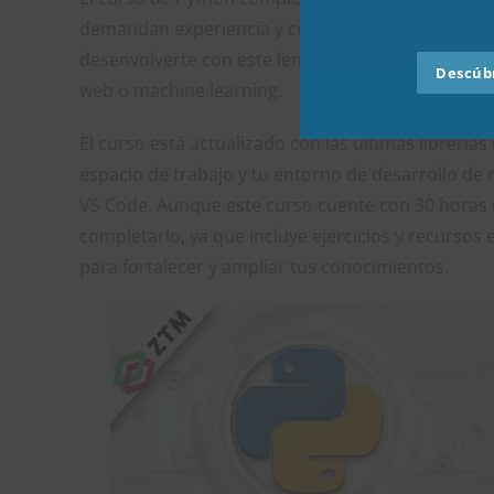
demandan experiencia y conocimiento de esta tec
desenvolverte con este lenguaje a través de más 
Descúbr
web o machine learning.
El curso está actualizado con las últimas librería
espacio de trabajo y tu entorno de desarrollo d
VS Code. Aunque este curso cuente con 30 horas d
completarlo, ya que incluye ejercicios y recursos
para fortalecer y ampliar tus conocimientos.