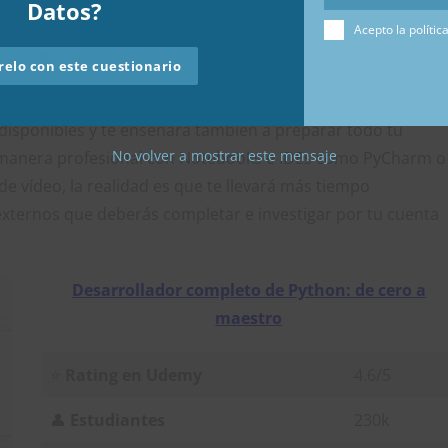
Datos?
nología. Aprenderás todo lo que necesitas para
Acepto la polític
de
12 proyectos reales
de varias tipologías, como desarroll
elo con este cuestionario
s disponibles y te enseñará también a preparar todo tu
No volver a mostrar este mensaje
e manera profesional con Notebooks e IDEs como PyCharm o
e vídeo, la realidad es que te llevará más tiempo
 externos que deberás completar e investigar por tu cuenta
Desarrollador completo de Python: de cero a
maestro
⭐
Rating en Udemy
4.6/5
👤
Estudiantes
230k