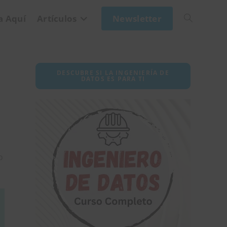
a Aquí
Artículos
Newsletter
Alternar
búsqueda
DESCUBRE SI LA INGENIERÍA DE
DATOS ES PARA TI
de
la
o
web