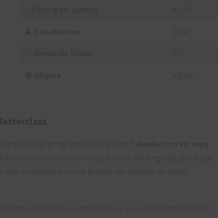
⭐
Rating en Udemy
4.3/5
👤
Estudiantes
205k
🕛
Horas de Vídeo
21
🌍
Idioma
Inglés
asterclass
el lenguaje de programación Python 3
desde cero en muy
lidos tanto teóricos como prácticos del lenguaje, para que
 más te interese, como puede ser análisis de datos,
olverte con cada vez más soltura y a un nivel profesional.