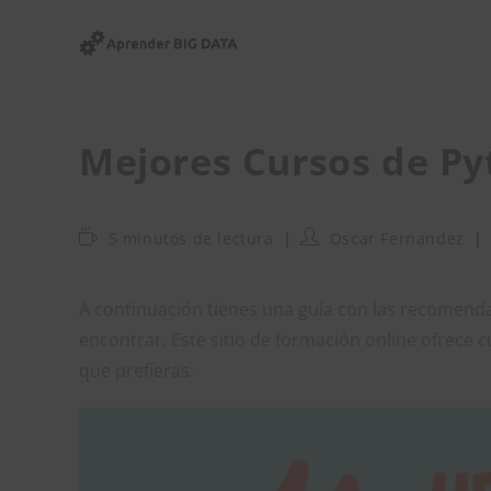
Ir
al
contenido
Mejores Cursos de Py
Tiempo
Autor
5 minutos de lectura
Oscar Fernandez
de
de
lectura:
la
entrada:
A continuación tienes una guía con las recomend
encontrar. Este sitio de formación online ofrece 
que prefieras.