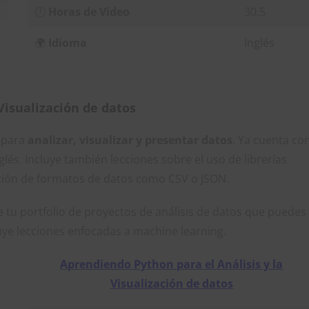
🕛
Horas de Vídeo
30.5
🌍
Idioma
Inglés
Visualización de datos
o para
analizar, visualizar y presentar datos
. Ya cuenta co
és. Incluye también lecciones sobre el uso de librerías
ión de formatos de datos como CSV o JSON.
 tu portfolio de proyectos de análisis de datos que puedes
uye lecciones enfocadas a machine learning.
Aprendiendo Python para el Análisis y la
Visualización de datos