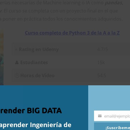
erías necesarias de Machine learning o IA como
pandas
,
v
. El curso se completa con un proyecto final en el que
poner en práctica todos los conocimientos adquiridos.
Curso completo de Python 3 de la A a la Z
⭐
Rating en Udemy
4.7/5
👤
Estudiantes
15k
🕛
Horas de Vídeo
54.5
🌍
Idioma
Español
o a maestro
email@ejempl
Email
aprender Ingeniería de
¡Suscríbeme
er Python 3 desde cero para optar a puestos técnicos que