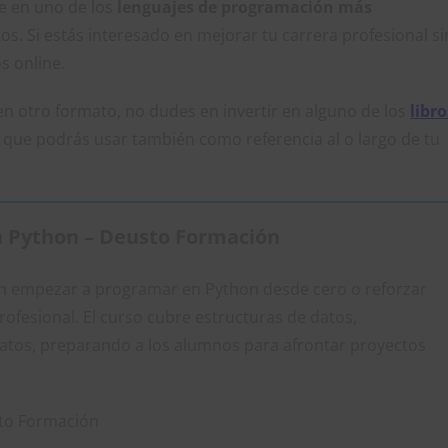
je en uno de los
lenguajes de programación más
s. Si estás interesado en mejorar tu carrera profesional si
s online.
n otro formato, no dudes en invertir en alguno de los
libro
, que podrás usar también como referencia al o largo de tu
n Python – Deusto Formación
en empezar a programar en Python desde cero o reforzar
ofesional. El curso cubre estructuras de datos,
atos, preparando a los alumnos para afrontar proyectos
to Formación