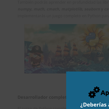
También podrás aprender en profundidad las libr
numpy
,
math
,
cmath
,
matplotlib
,
seaborn
y
cs
implementarás un juego completo en Python para 
Desarrollador completo de Python de cer
¿Deberías 
El curso de Python completo se enfoca en aprend