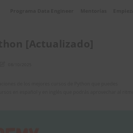
Programa Data Engineer
Mentorías
Empiez
thon [Actualizado]
Última
08/10/2025
modificación
de
la
aciones de los mejores cursos de Python que puedes
entrada:
cursos en español y en inglés que podrás aprovechar al ritm