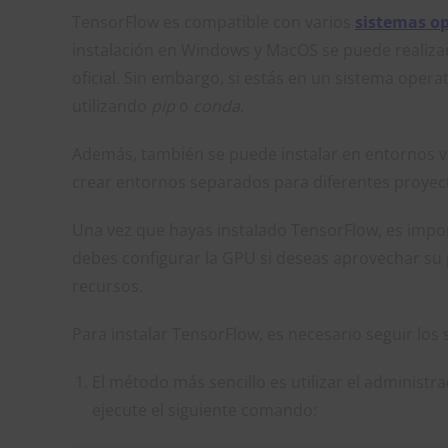
TensorFlow es compatible con varios
sistemas op
instalación en Windows y MacOS se puede realizar
oficial. Sin embargo, si estás en un sistema oper
utilizando
pip
o
conda
.
Además, también se puede instalar en entornos v
crear entornos separados para diferentes proyecto
Una vez que hayas instalado TensorFlow, es impo
debes configurar la GPU si deseas aprovechar su 
recursos.
Para instalar TensorFlow, es necesario seguir los
El método más sencillo es utilizar el administr
ejecute el siguiente comando: