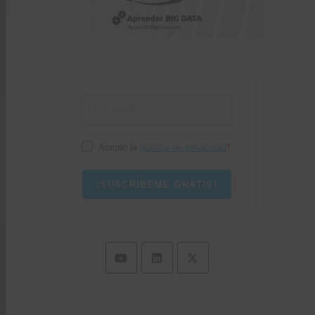
Acepto la
política de privacidad
¡SUSCRÍBEME GRATIS!
Se
Se
Se
abre
abre
abre