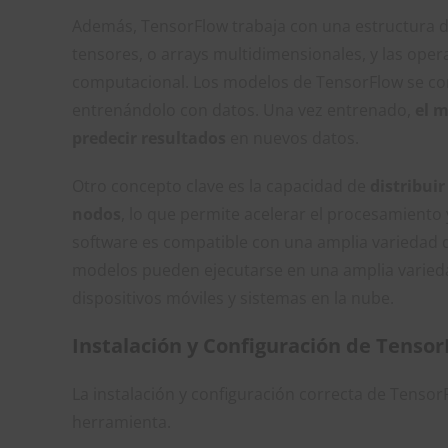
Además, TensorFlow trabaja con una estructura d
tensores, o arrays multidimensionales, y las op
computacional. Los modelos de TensorFlow se con
entrenándolo con datos. Una vez entrenado,
el m
predecir resultados
en nuevos datos.
Otro concepto clave es la capacidad de
distribui
nodos
, lo que permite acelerar el procesamient
software es compatible con una amplia variedad de
modelos pueden ejecutarse en una amplia varied
dispositivos móviles y sistemas en la nube.
Instalación y Configuración de Tenso
La instalación y configuración correcta de TensorF
herramienta.