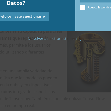
Datos?
Acepto la polític
elo con este cuestionario
aprendizaje automático de
tantes es su capacidad para crear
gramas que representan la
No volver a mostrar este mensaje
emás, permite a los usuarios
do utilizando diferentes
se en una amplia variedad de
ignifica que los modelos pueden
en la nube y en dispositivos
rcuitos integrados específicos
e de Tensorflow. También es posible utilizar TensorFlow
ico en tiempo real.