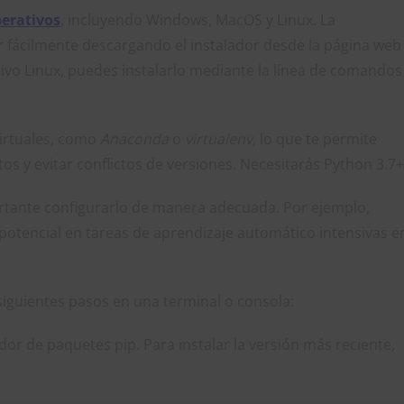
erativos
, incluyendo Windows, MacOS y Linux. La
 fácilmente descargando el instalador desde la página web
ativo Linux, puedes instalarlo mediante la línea de comandos
irtuales, como
Anaconda
o
virtualenv
, lo que te permite
s y evitar conflictos de versiones. Necesitarás Python 3.7+
rtante configurarlo de manera adecuada. Por ejemplo,
potencial en tareas de aprendizaje automático intensivas e
 siguientes pasos en una terminal o consola:
ador de paquetes pip. Para instalar la versión más reciente,