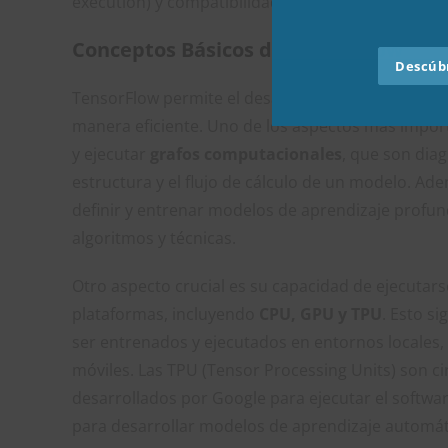
execution) y compatibilidad hacia atrás.
Conceptos Básicos de TensorFlow
Descúbr
TensorFlow permite el desarrollo de modelos de 
manera eficiente. Uno de los aspectos más impor
y ejecutar
grafos computacionales
, que son dia
estructura y el flujo de cálculo de un modelo. Ad
definir y entrenar modelos de aprendizaje profun
algoritmos y técnicas.
Otro aspecto crucial es su capacidad de ejecutar
plataformas, incluyendo
CPU, GPU y TPU
. Esto s
ser entrenados y ejecutados en entornos locales, 
móviles. Las TPU (Tensor Processing Units) son ci
desarrollados por Google para ejecutar el softwar
para desarrollar modelos de aprendizaje automát