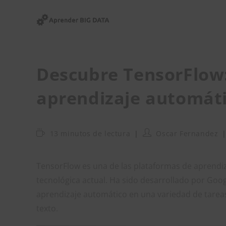
Ir
al
contenido
Descubre TensorFlow:
aprendizaje automát
Tiempo
Autor
13 minutos de lectura
Oscar Fernandez
de
de
lectura:
la
entrada:
TensorFlow es una de las plataformas de aprendiz
tecnológica actual. Ha sido desarrollado por Goog
aprendizaje automático en una variedad de tareas
texto.