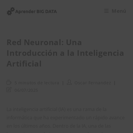
Ir
Menú
al
contenido
Red Neuronal: Una
Introducción a la Inteligencia
Artificial
Tiempo
Autor
5 minutos de lectura
Oscar Fernandez
de
de
Última
06/07/2025
lectura:
la
modificación
entrada:
de
la
La inteligencia artificial (IA) es una rama de la
entrada:
informática que ha experimentado un rápido avance
en los últimos años. Dentro de la IA, una de las