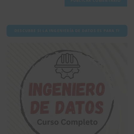
o
nombre
de
usuario
DESCUBRE SI LA INGENIERÍA DE DATOS ES PARA TI
para
comentar