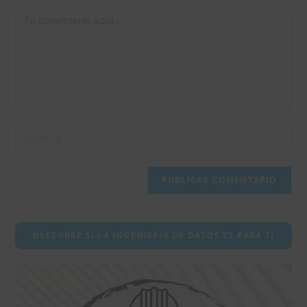
Comentario
Introduce
tu
nombre
o
nombre
de
usuario
DESCUBRE SI LA INGENIERÍA DE DATOS ES PARA TI
para
comentar