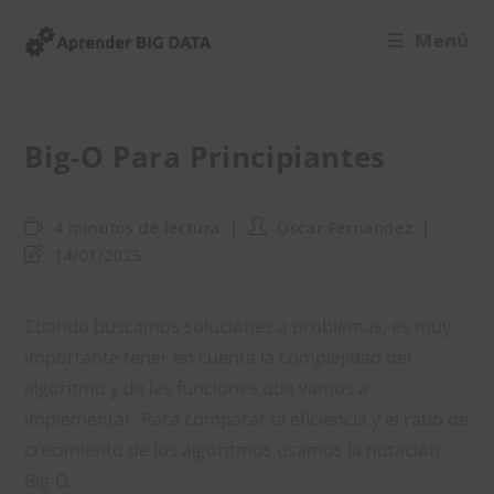
Ir
Menú
al
contenido
Big-O Para Principiantes
Tiempo
Autor
4 minutos de lectura
Oscar Fernandez
de
de
Última
14/01/2025
lectura:
la
modificación
entrada:
de
la
Cuando buscamos soluciones a problemas, es muy
entrada:
importante tener en cuenta la complejidad del
algoritmo y de las funciones que vamos a
implementar. Para comparar la eficiencia y el ratio de
crecimiento de los algoritmos usamos la notación
Big-O.