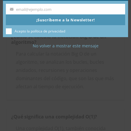
rendimiento de aplicaciones y sistemas.
email@ejemplo.com
Email
¡Suscríbeme a la Newsletter!
Acepto la política de privacidad
¿Cómo se calcula la notación Big O de un
algoritmo?
No volver a mostrar este mensaje
Para calcular la notación Big O de un
algoritmo, se analizan los bucles, bucles
anidados, recursiones y operaciones
dominantes del código, que son las que más
afectan al tiempo de ejecución.
¿Qué significa una complejidad O(1)?
Una complejidad O(1), también conocida