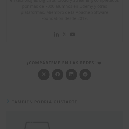
en tecnologías Big Data, Cloud y Streaming completados
por más de 7000 alumnos en Udemy y otras
plataformas. Miembro de la Apache Software
Foundation desde 2019.
COMPARTIR
¡COMPÁRTEME EN LAS REDES! ❤️
ESTE
CONTENIDO
Se
Se
Se
Se
abre
abre
abre
abre
en
en
en
en
una
una
una
una
nueva
nueva
nueva
nueva
ventana
ventana
ventana
ventana
TAMBIÉN PODRÍA GUSTARTE