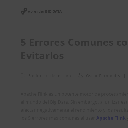
Ir
al
contenido
5 Errores Comunes co
Evitarlos
Tiempo
Autor
5 minutos de lectura
Oscar Fernandez
de
de
lectura:
la
entrada:
Apache Flink es un potente motor de procesamie
el mundo del Big Data. Sin embargo, al utilizar 
afectar negativamente el rendimiento y los resul
los 5 errores más comunes al usar
Apache Flink
y