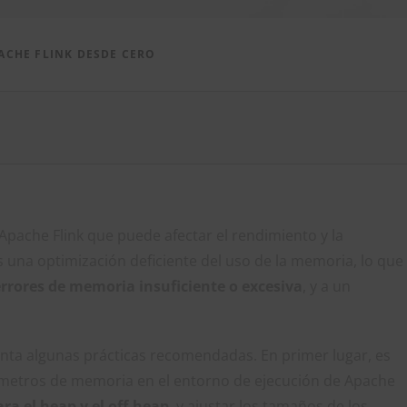
ACHE FLINK DESDE CERO
Apache Flink que puede afectar el rendimiento y la
s una optimización deficiente del uso de la memoria, lo que
errores de memoria insuficiente o excesiva
, y a un
uenta algunas prácticas recomendadas. En primer lugar, es
metros de memoria en el entorno de ejecución de Apache
ra el heap y el off-heap
, y ajustar los tamaños de los