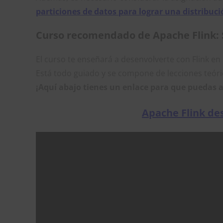
particiones de datos para lograr una distribuci
Curso recomendado de Apache Flink: 
El curso te enseñará a desenvolverte con Flink e
Está todo guiado y se compone de lecciones teóri
¡Aquí abajo tienes un enlace para que puedas 
Apache Flink des