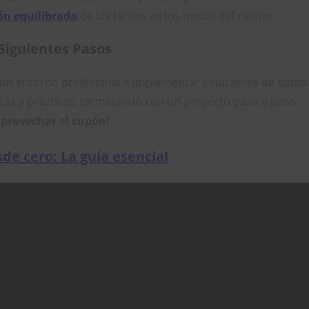
ón equilibrada
de las tareas en los nodos del clúster.
Siguientes Pasos
n un entorno profesional e implementar soluciones de datos
cas y prácticas, terminando con un proyecto paso a paso.
aprovechar el cupón!
de cero: La guía esencial