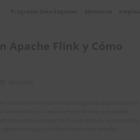
Programa Data Engineer
Mentorías
Empiez
n Apache Flink y Cómo
Última
08/03/2025
modificación
de
la
nto de datos en tiempo real que ha ganado popularidad en
entrada:
esta herramienta, es común cometer errores que pueden
tados de nuestros proyectos. En este artículo, exploraremos
 algunos consejos prácticos sobre cómo evitarlos.