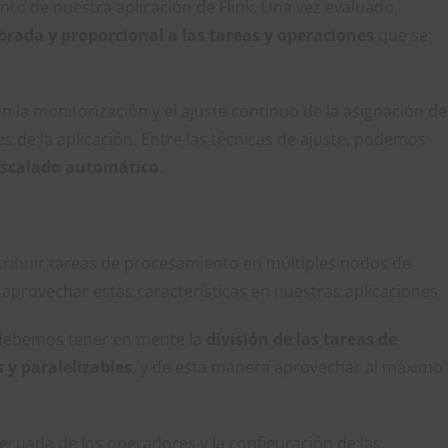
o de nuestra aplicación de Flink. Una vez evaluado,
brada y proporcional a las tareas y operaciones
que se
 la monitorización y el ajuste continuo de la asignación de
 de la aplicación. Entre las técnicas de ajuste, podemos
 escalado automático
.
tribuir tareas de procesamiento en múltiples nodos de
aprovechar estas características en nuestras aplicaciones.
 debemos tener en mente la
división de las tareas de
y paralelizables
, y de esta manera aprovechar al máximo
ecuada de los operadores y la configuración de las