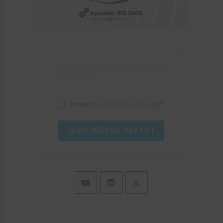
Acepto la
política de privacidad
¡SUSCRÍBEME GRATIS!
Se
Se
Se
abre
abre
abre